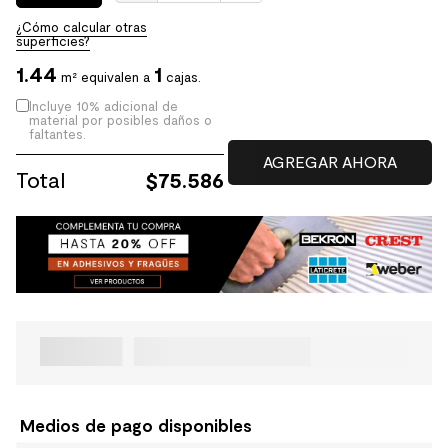
¿Cómo calcular otras
superficies?
1.44
1
m² equivalen a
cajas.
Incluye 10% adicional de
material por posibles daños o
faltantes.
Total
$
75.586
Medios de pago disponibles