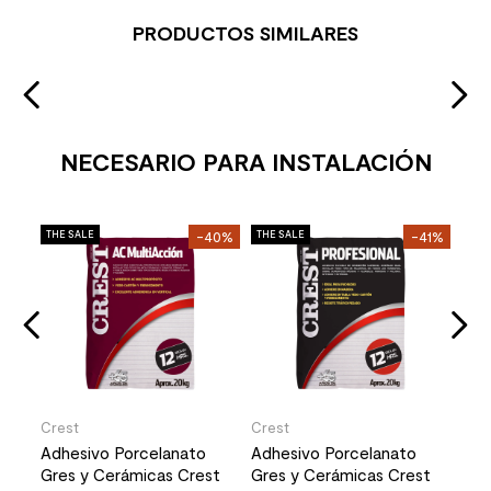
PRODUCTOS SIMILARES
NECESARIO PARA INSTALACIÓN
Mol
27%
THE SALE
-40%
THE SALE
-41%
THE 
Per
o
Cro
Mat
Stoc
2
37
Crest
Crest
Adhesivo Porcelanato
Adhesivo Porcelanato
Gres y Cerámicas Crest
Gres y Cerámicas Crest