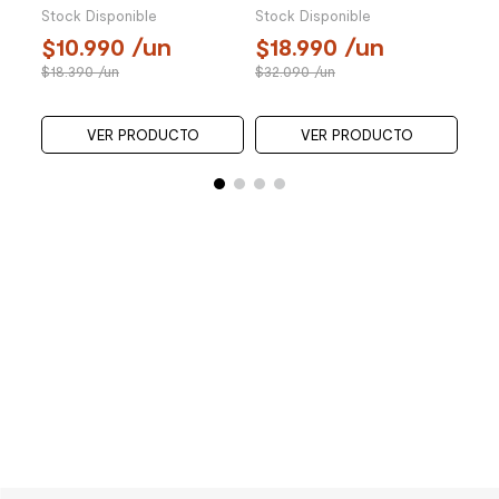
AC Multiacción Gris 20 Kg
Profesional Gris 20 Kg
Stock Disponible
Stock Disponible
10.990
/un
18.990
/un
18.390
/un
32.090
/un
VER PRODUCTO
VER PRODUCTO