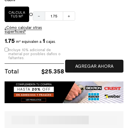
CALCULA
O
－
＋
TUS M²
¿Cómo calcular otras
superficies?
1.75
1
m² equivalen a
cajas.
Incluye 10% adicional de
material por posibles daños o
faltantes.
Total
$
25.358