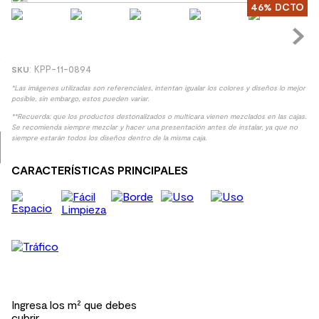
46%
DCTO
8
.
receptaculo
9
.
spc
10
.
columna ducha
:
KPP-11-0894
*Las imágenes utilizadas son referenciales, intentan igualar los colores y diseños lo mejor
posible, sin embargo, estos pueden variar.
**Recuerda: que los productos destonalizados o multicara vienen mezclados en las cajas.
Se recomienda siempre mezclar y hacer una presentación antes de instalar, ya que no
siempre estarán todos los diseños dentro de la misma caja.
CARACTERÍSTICAS PRINCIPALES
Ingresa los m² que debes
cubrir