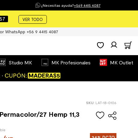
¿Necesitas ayuda?
+569 4415 4087
57
VER TODO
or WhatsApp +56 9 4415 4087
Studio MK
MK Profesionales
MK Outlet
:
LAT-18-0106
Permacolor/27 Hemp 11,3
ible
34%
DCTO