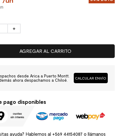
0
/
un
un
＋
AGREGAR AL CARRITO
spachos desde Arica a Puerto Montt.
CALCULAR ENVÍO
demás ahora despachamos a Chiloé.
e pago disponibles
itas ayuda? Hablemos al
+569 44154087
o llámanos