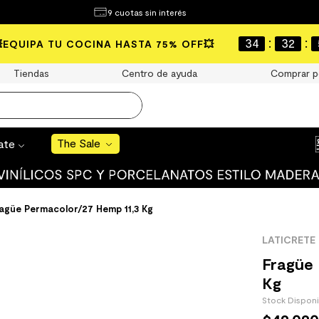
¿Qué estás buscando?
9 cuotas sin interés
e Sale
:
:
34
32
💥EQUIPA TU COCINA HASTA 75% OFF💥
S BUSCADOS
Tiendas
Centro de ayuda
Comprar p
o
The Sale
rate
uro
 mate
agüe Permacolor/27 Hemp 11,3 Kg
LATICRETE
Fragüe 
Kg
Stock Dispon
cha