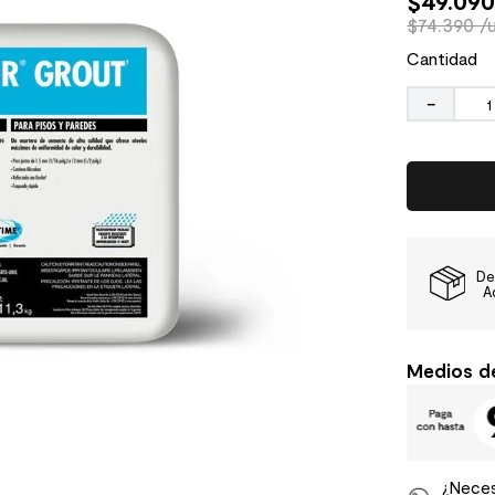
$
49
.
09
$74.390 /
Cantidad
－
De
A
Medios d
¿Neces