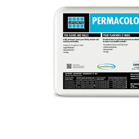
8
.
receptaculo
9
.
spc
10
.
columna ducha