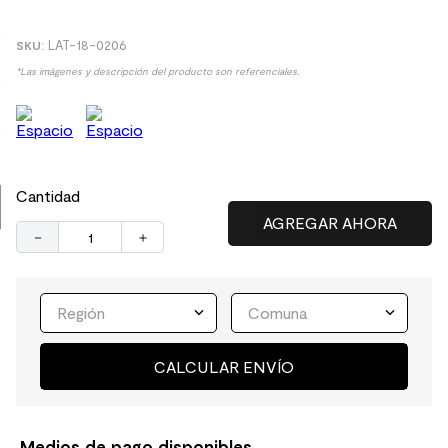
9
.
spc
:
LAT-18-0206
10
.
columna ducha
*Las imágenes y descripción del producto son referenciales.
Cantidad
－
＋
Región
Comuna
CALCULAR ENVÍO
Medios de pago disponibles