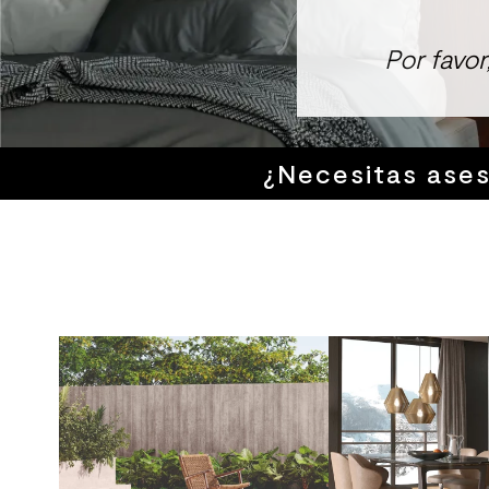
8
.
receptaculo
Por favo
9
.
spc
10
.
columna ducha
¿Necesitas ase
-51%
THE SALE
-65%
THE SALE
ino 30x30