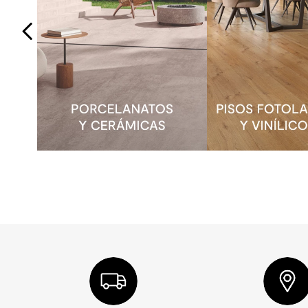
Mueble Armado
Incluye Set de Inst
Klipen
Klipen
Piso Vinílico SPC Sena
Mueble de Bañ
Greige 1220x180 mm
Lavamanos 70
Puertas Choc
Stock Disponible
Stock Disponible
13.990
/m²
99.990
/un
39.790
/m²
242.560
/un