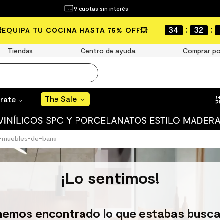
¿Qué estás buscando?
9 cuotas sin interés
The Sale
:
:
34
32
💥EQUIPA TU COCINA HASTA 75% OFF💥
MÁS BUSCADOS
Tiendas
Centro de ayuda
Comprar po
año
s
The Sale
írate
 muro
s-muebles-de-bano
ato mate
ico
¡Lo sentimos!
ulo
ducha
hemos encontrado lo que estabas busca