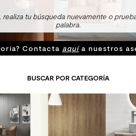
r, realiza tu búsqueda nuevamente o prueba
palabra.
soría? Contacta
aquí
a nuestros as
ENCONTRAMOS ESTO PARA TI
Crest
-59%
THE SALE
-32%
THE SALE
Adhesivo Po
Crest Doble
Kg
Stock Disponibl
6.990
/u
11.800
/un