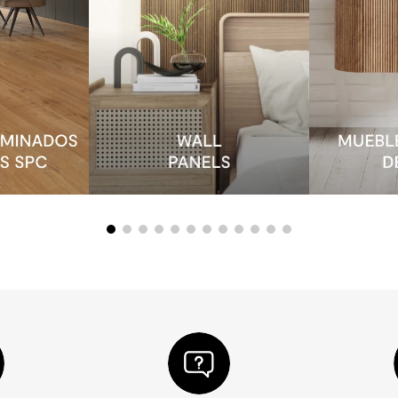
alación
Incluye Set de Instalación
Fanaloza
o Queen con
WC One Piece Nostro Con
0 mm 2
Asiento Slow Clase
o
Descarga a Piso 305 mm
Stock Disponible
119.990
/un
175.490
/un
BUSCAR POR CATEGORÍA