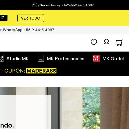
¿Necesitas ayuda?
+569 4415 4087
16
VER TODO
r WhatsApp +56 9 4415 4087
Studio MK
MK Profesionales
MK Outlet
ndo.