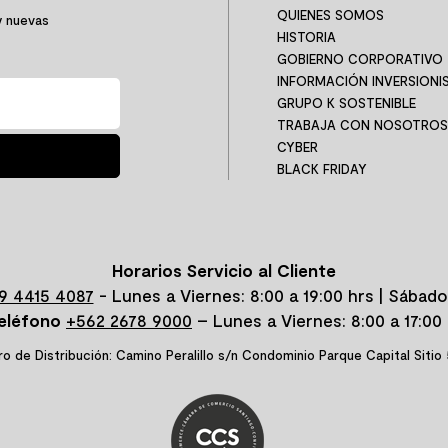
RARIOS
¿ALGUNA DUDA?
CON
enda más
Consulta nuestras
Aqu
preguntas frecuentes
QUÍ
CONSULTA AQUÍ
CONT
Compras seguras
Despachamos de Arica a 