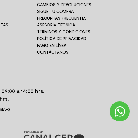
TÁCTANOS
VENTA TELEFÓNICA
í te podemos
¿Quieres comprar?
ayudar
Llámanos
ÁCTANOS AQUÍ
LLÁMANOS AQUÍ
Puerto Montt
Paga hasta con 9 cuotas