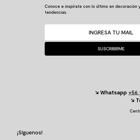
SIGUE TU COMPRA
TIENDAS Y HO
Conoce el estado de tu
Encuentra tu ti
pedido
cercana
CONOCE MÁS AQUÍ
CONSULTA A
+ De 7.000 productos