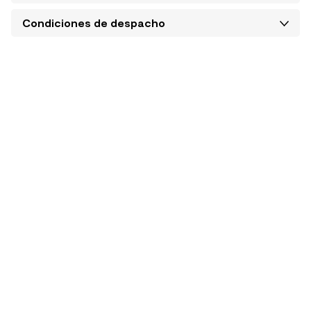
Condiciones de despacho
SIGUE TU COMPRA
TIENDA Y HORARIOS
Conoce el estado de tu
Encuentra tu tienda más
pedido
cercana
CONOCE MÁS AQUÍ
CONSULTA AQUÍ