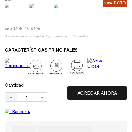
39%
DCTO
8
.
receptaculo
9
.
spc
10
.
columna ducha
:
MDB-26-0698
*Las imágenes y descripción del producto son referenciales.
CARACTERÍSTICAS PRINCIPALES
Cantidad
－
＋