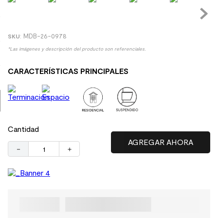
9
.
spc
10
.
columna ducha
:
MDB-26-0978
*Las imágenes y descripción del producto son referenciales.
CARACTERÍSTICAS PRINCIPALES
Cantidad
－
＋