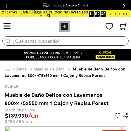
Envíos de Arica a Chiloé
¿Qué estás buscando?
¡OFERTAS FLASH! 💥EQUIPA TU COCINA HASTA 75%
11
:
59
:
06
VER TODO
OFF💥
TÉRMINOS MÁS BUSCADOS
1
.
mueble baño
¿Qué estás buscando?
2
.
mampara
3
.
lavaplatos
TÉRMINOS MÁS BUSCADOS
4
.
ceramica muro
1
.
mueble baño
5
.
porcelanato mate
Baños
Muebles de Baño
Mueble de Baño Delfos con
2
.
mampara
Lavamanos 800x475x550 mm 1 Cajón y Repisa Forest
6
.
espejo
3
.
lavaplatos
KLIPEN
7
.
piso vinilico
Mueble de Baño Delfos con Lavamanos
4
.
ceramica muro
8
.
receptaculo
800x475x550 mm 1 Cajón y Repisa Forest
5
.
porcelanato mate
Stock Disponible
9
.
spc
/
un
$
139
.
990
6
.
espejo
10
.
columna ducha
$288.650 /un
7
.
piso vinilico