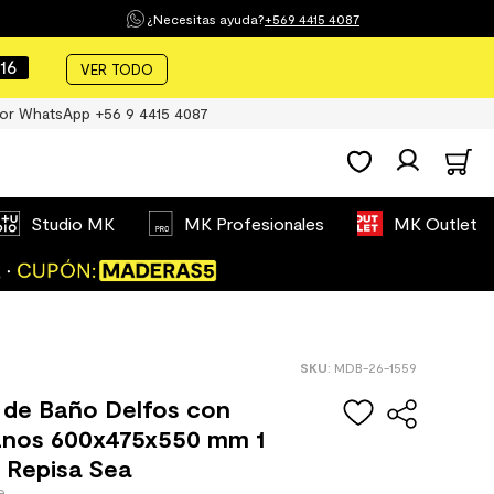
¿Necesitas ayuda?
+569 4415 4087
16
VER TODO
or WhatsApp +56 9 4415 4087
Studio MK
MK Profesionales
MK Outlet
:
MDB-26-1559
 de Baño Delfos con
nos 600x475x550 mm 1
 Repisa Sea