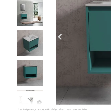
8
.
receptaculo
9
.
spc
10
.
columna ducha
*Las imágenes y descripción del producto son referenciales.