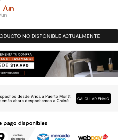
0
/
un
/un
ODUCTO NO DISPONIBLE ACTUALMENTE
spachos desde Arica a Puerto Montt.
CALCULAR ENVÍO
demás ahora despachamos a Chiloé.
e pago disponibles