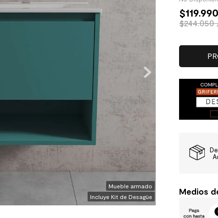
$
119
.
99
$244.050 
PR
De
A
Mueble armado
Medios d
Incluye Kit de Desagüe