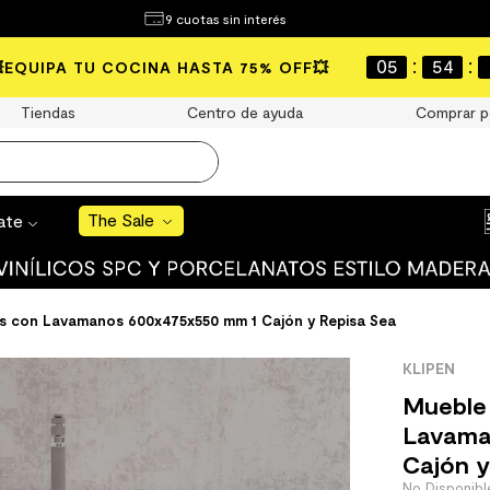
¿Qué estás buscando?
9 cuotas sin interés
e Sale
:
:
05
54
💥EQUIPA TU COCINA HASTA 75% OFF💥
S BUSCADOS
Tiendas
Centro de ayuda
Comprar p
o
The Sale
rate
uro
 mate
s con Lavamanos 600x475x550 mm 1 Cajón y Repisa Sea
KLIPEN
Mueble
Lavama
Cajón y
cha