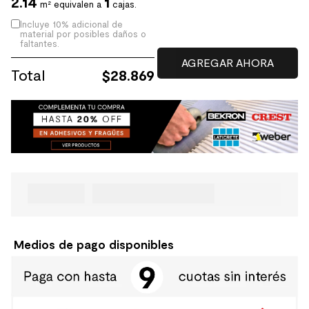
2.14
1
m² equivalen a
cajas.
Incluye 10% adicional de
material por posibles daños o
faltantes.
Total
$
28.869
Medios de pago disponibles