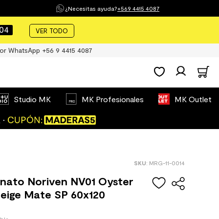
¿Necesitas ayuda?
+569 4415 4087
03
VER TODO
or WhatsApp +56 9 4415 4087
Studio MK
MK Profesionales
MK Outlet
:
MRG-11-0014
anato Noriven NV01 Oyster
eige Mate SP 60x120