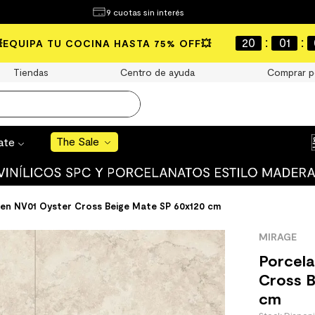
¿Qué estás buscando?
9 cuotas sin interés
e Sale
:
:
20
01
💥EQUIPA TU COCINA HASTA 75% OFF💥
S BUSCADOS
Tiendas
Centro de ayuda
Comprar p
o
The Sale
rate
uro
 mate
ven NV01 Oyster Cross Beige Mate SP 60x120 cm
MIRAGE
Porcel
Cross B
cm
cha