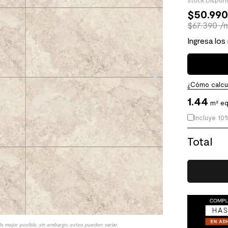
Stock Dispon
$
50
.
99
$67.390 /
Ingresa los
¿Cómo calcul
1.44
m² eq
Incluye 10
Total
lo mejor posible, sin embargo, estos pueden variar.