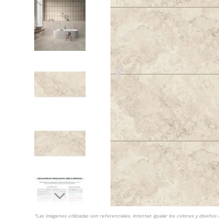
8
.
receptaculo
9
.
spc
10
.
columna ducha
*Las imágenes utilizadas son referenciales, intentan igualar los colores y diseños 