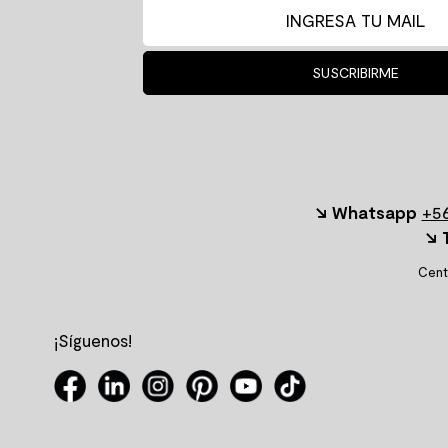
SUSCRIBIRME
↘ Whatsapp
+56
↘ 
Cent
¡Síguenos!