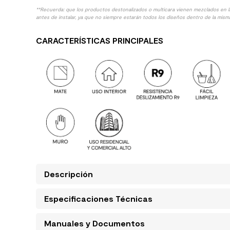
**Recuerda: que los productos destonalizados o multicara vienen mezclados en 
antes de instalar, ya que no siempre estarán todos los diseños dentro de la misma
CARACTERÍSTICAS PRINCIPALES
Descripción
Especificaciones Técnicas
Manuales y Documentos