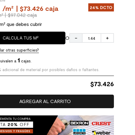
ible
0
/
m²
| $73.426 caja
24%
DCTO
m²
| $97.042 caja
 m² que debes cubrir
O
CALCULA TUS M²
－
＋
ar otras superficies?
1
uivalen a
cajas.
% adicional de material por posibles daños o faltantes.
$
73.426
AGREGAR AL CARRITO