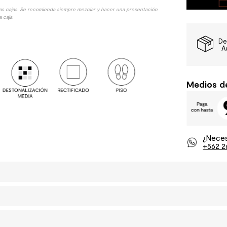
las cajas. Se recomienda siempre mezclar y hacer una presentación
 caja.
De
A
Medios d
¿Neces
+562 2