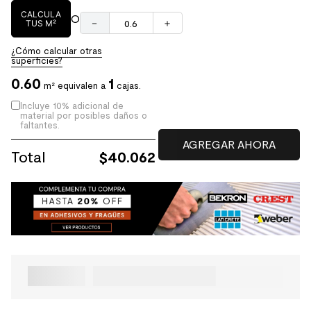
CALCULA
O
－
＋
TUS M²
¿Cómo calcular otras
superficies?
0.60
1
m² equivalen a
cajas.
Incluye 10% adicional de
material por posibles daños o
faltantes.
Total
$
40.062