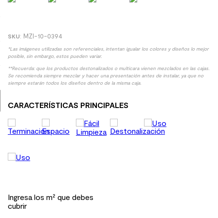
9
.
spc
10
.
columna ducha
:
MZI-10-0394
*Las imágenes utilizadas son referenciales, intentan igualar los colores y diseños lo mejor
posible, sin embargo, estos pueden variar.
**Recuerda: que los productos destonalizados o multicara vienen mezclados en las cajas.
Se recomienda siempre mezclar y hacer una presentación antes de instalar, ya que no
siempre estarán todos los diseños dentro de la misma caja.
CARACTERÍSTICAS PRINCIPALES
Ingresa los m² que debes
cubrir