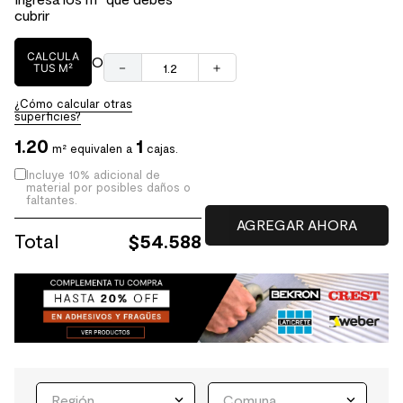
cubrir
CALCULA
O
－
＋
TUS M²
¿Cómo calcular otras
superficies?
1.20
1
m² equivalen a
cajas.
Incluye 10% adicional de
material por posibles daños o
faltantes.
Total
$
54.588
Región
Comuna