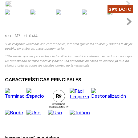
29%
DCTO
9
.
spc
10
.
columna ducha
:
MZI-11-0414
*Las imágenes utilizadas son referenciales, intentan igualar los colores y diseños lo mejor
posible, sin embargo, estos pueden variar.
**Recuerda: que los productos destonalizados o multicara vienen mezclados en las cajas.
Se recomienda siempre mezclar y hacer una presentación antes de instalar, ya que no
siempre estarán todos los diseños dentro de la misma caja.
CARACTERÍSTICAS PRINCIPALES
Ingresa los m² que debes