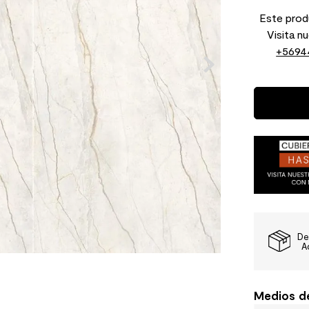
Este produ
Visita n
+5694
De
A
Medios d