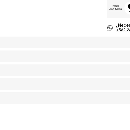
¿Neces
+562 2