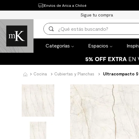
Envíos de Arica a Chiloé
Categorías
Espacios
Inspírate
Th
Sigue tu compra
TÉRMINOS MÁ
¿Qué estás buscando?
1
.
mueble bañ
TÉRMINOS MÁS BUSCADOS
2
.
mampara
Categorías
Espacios
Inspí
1
.
mueble baño
3
.
lavaplatos
2
.
mampara
4
.
ceramica m
3
.
lavaplatos
Cocina
Cubiertas y Planchas
Ultracompacto St
5
.
espejo
4
.
ceramica muro
6
.
porcelanato
5
.
espejo
7
.
piso vinilico
6
.
porcelanato mate
8
.
receptaculo
7
.
piso vinilico
9
.
spc
8
.
receptaculo
10
.
columna du
9
.
spc