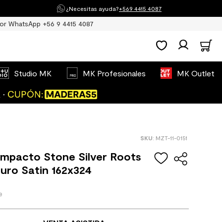
¿Necesitas ayuda?
+569 4415 4087
or WhatsApp +56 9 4415 4087
Studio MK
MK Profesionales
MK Outlet
:
MZT-11-0151
ompacto Stone Silver Roots
uro Satin 162x324