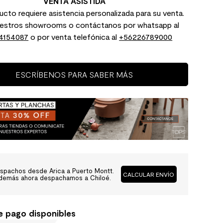
VENTA ASISTIDA
cto requiere asistencia personalizada para su venta.
uestros showrooms o contáctanos por whatsapp al
4154087
o por venta telefónica al
+56226789000
ESCRÍBENOS PARA SABER MÁS
spachos desde Arica a Puerto Montt.
CALCULAR ENVÍO
demás ahora despachamos a Chiloé.
e pago disponibles