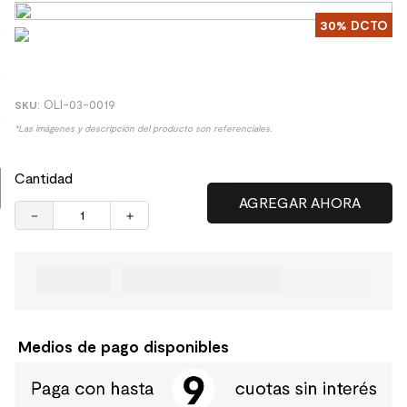
8
.
receptaculo
30%
DCTO
9
.
spc
10
.
columna ducha
:
OLI-03-0019
*Las imágenes y descripción del producto son referenciales.
Cantidad
－
＋
Medios de pago disponibles