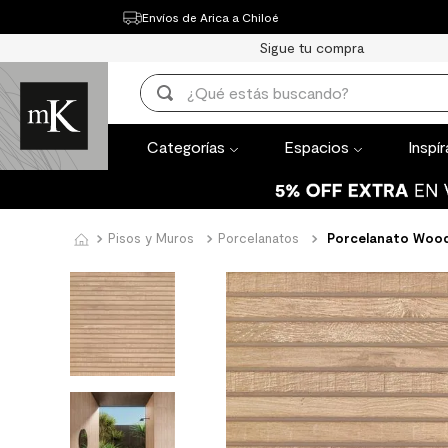
Envíos de Arica a Chiloé
Categorías
Espacios
Inspírate
Th
Sigue tu compra
TÉRMINOS MÁ
¿Qué estás buscando?
1
.
mueble bañ
TÉRMINOS MÁS BUSCADOS
2
.
mampara
Categorías
Espacios
Inspí
1
.
mueble baño
3
.
lavaplatos
2
.
mampara
4
.
espejo
3
.
lavaplatos
Pisos y Muros
Porcelanatos
Porcelanato Wood
5
.
ceramica m
4
.
espejo
6
.
porcelanato
5
.
ceramica muro
7
.
piso vinilico
6
.
porcelanato mate
8
.
receptaculo
7
.
piso vinilico
9
.
spc
8
.
receptaculo
10
.
columna du
9
.
spc