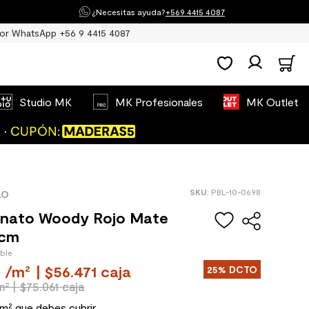
¿Necesitas ayuda?
+569 4415 4087
or WhatsApp +56 9 4415 4087
Studio MK
MK Profesionales
MK Outlet
:
PBL-10-0698
LO
anato Woody Rojo Mate
 cm
ible
/
m²
| $56.471 caja
25%
DCTO
m²
| $75.061 caja
 m² que debes cubrir