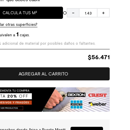
O
CALCULA TUS M²
－
＋
ar otras superficies?
1
uivalen a
cajas.
% adicional de material por posibles daños o faltantes.
$
56.471
AGREGAR AL CARRITO
spachos desde Arica a Puerto Montt.