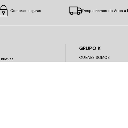
Compras seguras
Despachamos de Arica a 
GRUPO K
QUIENES SOMOS
y nuevas
HISTORIA
GOBIERNO CORPORATIVO
INFORMACIÓN INVERSIONI
GRUPO K SOSTENIBLE
TRABAJA CON NOSOTROS
CYBER
BLACK FRIDAY