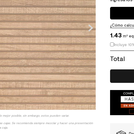
¿Cómo calcul
1.43
m² eq
Incluye 10
Total
lo mejor posible, sin embargo, estos pueden variar.
las cajas. Se recomienda siempre mezclar y hacer una presentación
 caja.
De