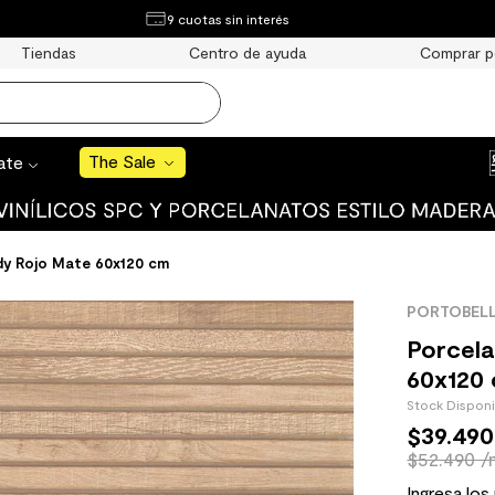
¿Qué estás buscando?
9 cuotas sin interés
e Sale
Tiendas
Centro de ayuda
Comprar p
S BUSCADOS
o
The Sale
rate
y Rojo Mate 60x120 cm
uro
PORTOBEL
 mate
Porcel
60x120
Stock Dispon
$
39
.
490
$52.490 /
cha
Ingresa los