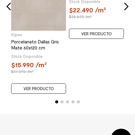
Stoc
5
Klipen
Klipen
Porcelanato Dallas Gris
Gres Porcelánico District
Mate 60x120 cm
Greige Beige/Gris 30x60
cm
Stock Disponible
Stock Disponible
15.990
/m²
22.490
/m²
37.090
/m²
35.890
/m²
VER PRODUCTO
VER PRODUCTO