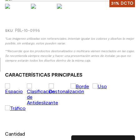
31%
DCTO
8
.
receptaculo
9
.
spc
10
.
columna ducha
:
PBL-10-0996
*Las imágenes utilizadas son referenciales, intentan igualar los colores y diseños lo mejor
posible, sin embargo, estos pueden variar.
**Recuerda: que los productos destonalizados o multicara vienen mezclados en las cajas.
Se recomienda siempre mezclar y hacer una presentación antes de instalar, ya que no
siempre estarán todos los diseños dentro de la misma caja.
CARACTERÍSTICAS PRINCIPALES
Cantidad