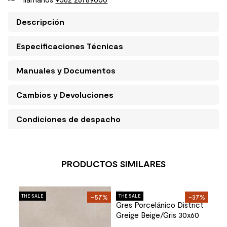
Descripción
Especificaciones Técnicas
Manuales y Documentos
Cambios y Devoluciones
Condiciones de despacho
PRODUCTOS SIMILARES
Port
30%
THE SALE
-57%
THE SALE
-37%
Por
x14.5
Pla
cm