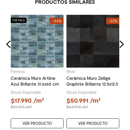
PRODUCTOS SIMILARES
Roc
62%
THE SALE
-54%
-22%
THE 
ix
Cer
20
Whit
Stoc
1
35
Pamesa
Wow
Cerámica Muro Artline
Cerámica Muro Zellige
Azul Brillante 31.6x60 cm
Graphite Brillante 12.5x12.5
cm
Stock Disponible
Stock Disponible
17.990
/m²
50.991
/m²
39.390
/m²
64.990
/m²
VER PRODUCTO
VER PRODUCTO