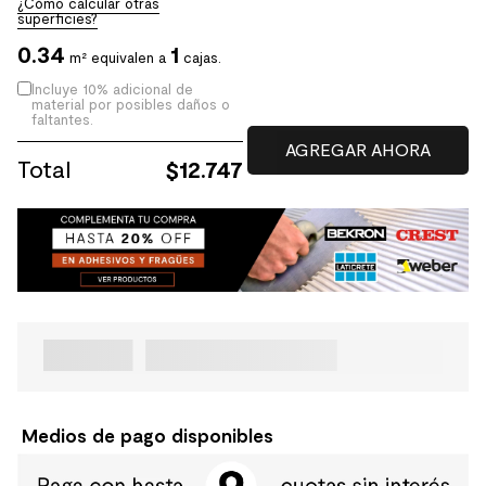
¿Cómo calcular otras
superficies?
0.34
1
m² equivalen a
cajas.
Incluye 10% adicional de
material por posibles daños o
faltantes.
Total
$
12.747
Medios de pago disponibles