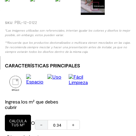
9
.
spc
10
.
columna ducha
:
PBL-12-0122
*Las imágenes utilizadas son referenciales, intentan igualar los colores y diseños lo mejor
posible, sin embargo, estos pueden variar.
**Recuerda: que los productos destonalizados o multicara vienen mezclados en las cajas.
Se recomienda siempre mezclar y hacer una presentación antes de instalar, ya que no
siempre estarán todos los diseños dentro de la misma caja.
CARACTERÍSTICAS PRINCIPALES
Ingresa los m² que debes
cubrir
CALCULA
O
－
＋
TUS M²