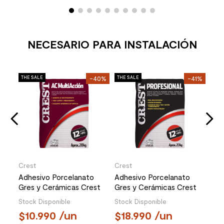
NECESARIO PARA INSTALACIÓN
Cre
30%
THE SALE
-40%
THE SALE
-41%
THE 
Adh
ate
Sup
Kg
Stoc
3
6.
Crest
Crest
Adhesivo Porcelanato
Adhesivo Porcelanato
Gres y Cerámicas Crest
Gres y Cerámicas Crest
AC Multiacción Gris 20 Kg
Profesional Gris 20 Kg
Stock Disponible
Stock Disponible
10.990
/un
18.990
/un