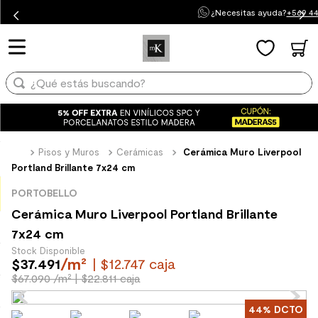
¿Necesitas ayuda?
¿Qué estás buscando?
+569 4415 4087
TÉRMINOS MÁS BUSCADOS
1
.
mueble baño
¿Qué estás buscando?
2
.
mampara
3
.
lavaplatos
TÉRMINOS MÁS BUSCADOS
1
.
mueble baño
4
.
espejo
Pisos y Muros
Cerámicas
Cerámica Muro Liverpool
2
.
mampara
Portland Brillante 7x24 cm
5
.
ceramica muro
3
.
lavaplatos
6
.
porcelanato mate
PORTOBELLO
Cerámica Muro Liverpool Portland Brillante
4
.
espejo
7
.
piso vinilico
7x24 cm
5
.
ceramica muro
8
.
receptaculo
Stock Disponible
/
m²
$
37
.
491
| $12.747 caja
6
.
porcelanato mate
9
.
spc
$67.090 /m²
| $22.811 caja
7
.
piso vinilico
10
.
columna ducha
44%
DCTO
8
.
receptaculo