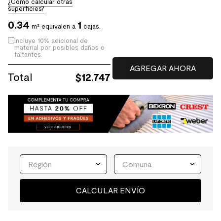
¿Cómo calcular otras
superficies?
0.34
1
m² equivalen a
cajas.
Incluye 10% adicional de
material por posibles daños o
faltantes.
Total
$
12.747
Región
Comuna
CALCULAR ENVÍO