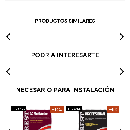
PRODUCTOS SIMILARES
PODRÍA INTERESARTE
NECESARIO PARA INSTALACIÓN
Cre
30%
THE SALE
-40%
THE SALE
-41%
THE 
Adh
ate
Sup
Kg
Stoc