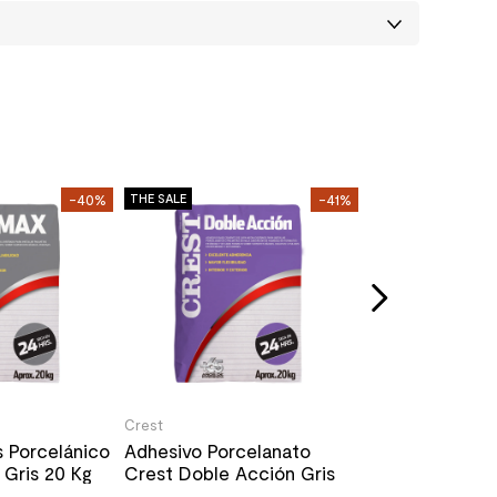
Crest
-40%
THE SALE
-41%
THE SALE
Adhesivo para
sobre Cerámic
Porcelanato Gr
Stock Disponible
6.190
/un
10.290
/un
Crest
 Porcelánico
Adhesivo Porcelanato
Gris 20 Kg
Crest Doble Acción Gris
20 Kg