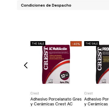
Condiciones de Despacho
-30%
THE SALE
-40%
THE SALE
osuelo Aluminio
o Mate
m
le
/un
Crest
Crest
Adhesivo Porcelanato Gres
Adhesivo Por
y Cerámicas Crest AC
y Cerámicas
Multiacción Gris 20 Kg
Profesional G