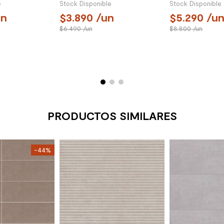
e
Stock Disponible
Stock Disponible
n
3.890
/un
5.290
/u
6.490
/un
8.800
/un
PRODUCTOS SIMILARES
-44%