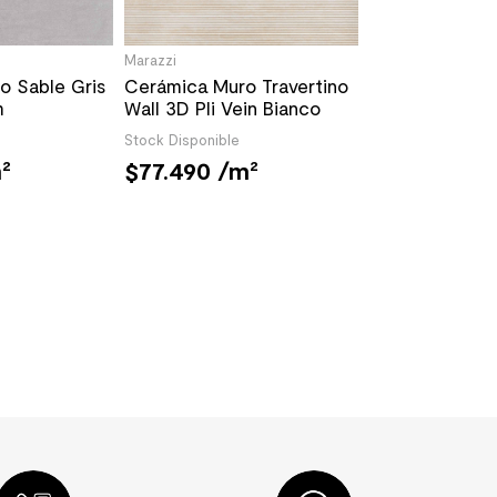
Marazzi
o Sable Gris
Cerámica Muro Travertino
m
Wall 3D Pli Vein Bianco
Mate 40x120 cm
Stock Disponible
²
77.490
/m²