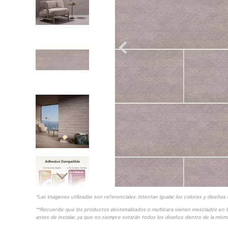
10
.
columna ducha
*Las imágenes utilizadas son referenciales, intentan igualar los colores y diseños 
**Recuerda: que los productos destonalizados o multicara vienen mezclados en 
antes de instalar, ya que no siempre estarán todos los diseños dentro de la misma