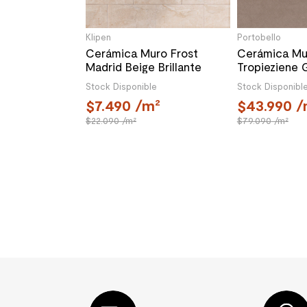
Klipen
Portobello
Cerámica Muro Frost
Cerámica Mu
Madrid Beige Brillante
Tropieziene 
25x40 cm
Mate 45x120
Stock Disponible
Stock Disponibl
7.490
/m²
43.990
/
22.090
/m²
79.090
/m²