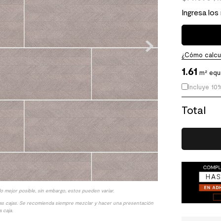
Ingresa los
¿Cómo calcul
1.61
m² equ
Incluye 10
Total
lo mejor posible, sin embargo, estos pueden variar.
las cajas. Se recomienda siempre mezclar y hacer una presentación
 caja.