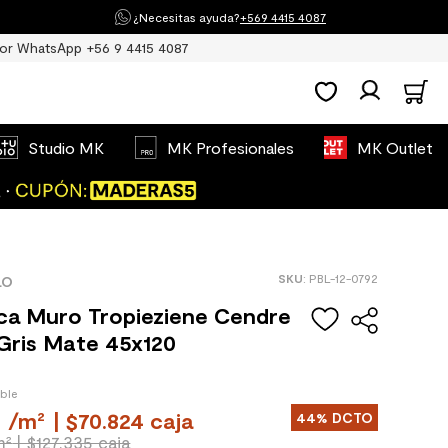
¿Necesitas ayuda?
+569 4415 4087
or WhatsApp +56 9 4415 4087
Studio MK
MK Profesionales
MK Outlet
:
PBL-12-0792
LO
ca Muro Tropieziene Cendre
Gris Mate 45x120
ible
0
/
m²
| $70.824 caja
44%
DCTO
m²
| $127.335 caja