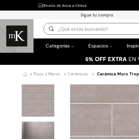
Envíos de Arica a Chiloé
Categorías
Espacios
Inspírate
Th
Sigue tu compra
TÉRMINOS MÁ
¿Qué estás buscando?
1
.
mueble bañ
TÉRMINOS MÁS BUSCADOS
2
.
mampara
Categorías
Espacios
Inspí
1
.
mueble baño
3
.
lavaplatos
2
.
mampara
4
.
ceramica m
3
.
lavaplatos
Pisos y Muros
Cerámicas
Cerámica Muro Trop
5
.
espejo
4
.
ceramica muro
6
.
porcelanato
5
.
espejo
7
.
piso vinilico
6
.
porcelanato mate
8
.
receptaculo
7
.
piso vinilico
9
.
spc
8
.
receptaculo
10
.
columna du
9
.
spc