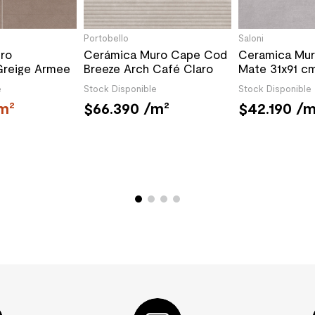
Portobello
Saloni
ro
Cerámica Muro Cape Cod
Ceramica Mur
Greige Armee
Breeze Arch Café Claro
Mate 31x91 c
 cm
Mate 45x120 cm
e
Stock Disponible
Stock Disponible
m²
66.390
/m²
42.190
/m