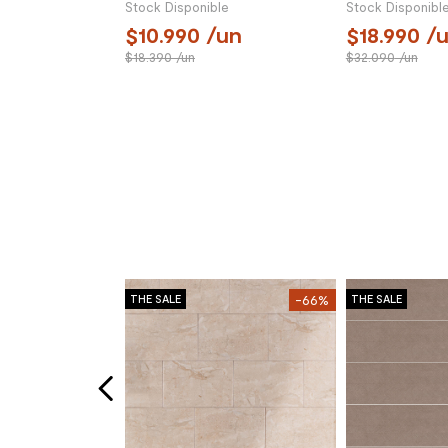
Stock Disponible
Stock Disponibl
10.990
/un
18.990
/u
18.390
/un
32.090
/un
-62%
THE SALE
-66%
THE SALE
lcevita Star
e 20x20 cm
le
m²