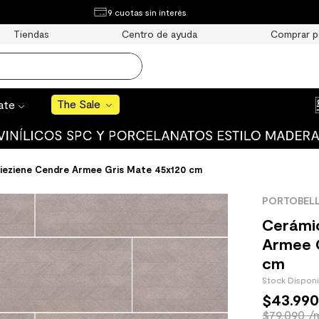
¿Qué estás buscando?
9 cuotas sin interés
e Sale
Tiendas
Centro de ayuda
Comprar p
S BUSCADOS
o
The Sale
rate
uro
ieziene Cendre Armee Gris Mate 45x120 cm
PORTOBEL
 mate
Cerámi
Armee 
cm
Stock Dispon
$
43
.
99
cha
$79.090 /