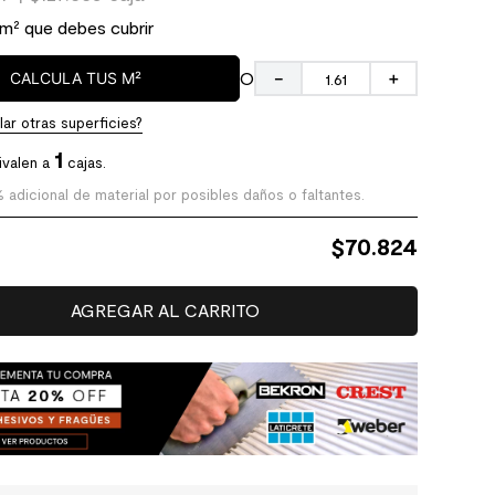
 m² que debes cubrir
O
CALCULA TUS M²
－
＋
ar otras superficies?
1
ivalen a
cajas.
% adicional de material por posibles daños o faltantes.
$
70.824
AGREGAR AL CARRITO