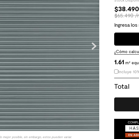
Stock Dispon
$
38
.
49
$65.490 /
Ingresa los
¿Cómo calcul
1.61
m² equ
Incluye 10
Total
lo mejor posible, sin embargo, estos pueden variar.