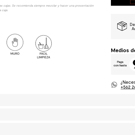
las cajas. Se recomienda siempre mezclar y hacer una presentación
 caja.
De
A
Medios d
¿Neces
+562 2