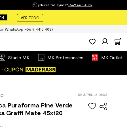
¿Necesitas ayuda?
+569 4415 4087
14
VER TODO
or WhatsApp +56 9 4415 4087
Studio MK
MK Profesionales
MK Outlet
:
PBL-12-0802
LO
ca Puraforma Pine Verde
a Graffi Mate 45x120