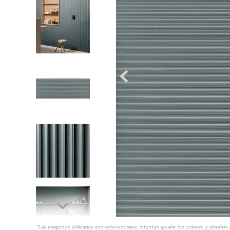
8
.
receptaculo
9
.
spc
10
.
columna ducha
*Las imágenes utilizadas son referenciales, intentan igualar los colores y diseños 