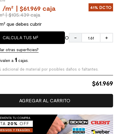
ible
0
/
m²
| $61.969 caja
41%
DCTO
m²
| $105.439 caja
 m² que debes cubrir
O
CALCULA TUS M²
－
＋
ar otras superficies?
1
ivalen a
cajas.
% adicional de material por posibles daños o faltantes.
$
61.969
AGREGAR AL CARRITO