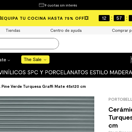
¿Qué estás buscando?
9 cuotas sin interés
e Sale
:
:
12
57
💥EQUIPA TU COCINA HASTA 75% OFF💥
S BUSCADOS
Tiendas
Centro de ayuda
Comprar p
o
The Sale
rate
uro
 mate
Pine Verde Turquesa Graffi Mate 45x120 cm
PORTOBEL
Cerámi
Turques
cm
cha