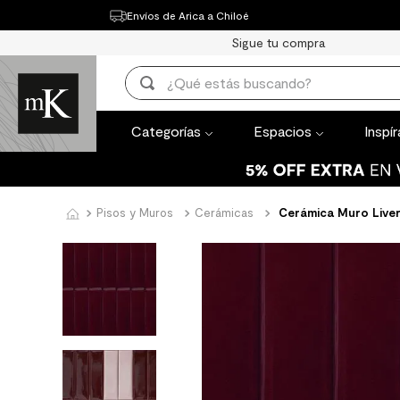
Envíos de Arica a Chiloé
Categorías
Espacios
Inspírate
Th
Sigue tu compra
TÉRMINOS MÁ
¿Qué estás buscando?
1
.
mueble bañ
TÉRMINOS MÁS BUSCADOS
2
.
mampara
Categorías
Espacios
Inspí
1
.
mueble baño
3
.
lavaplatos
2
.
mampara
4
.
ceramica m
3
.
lavaplatos
Pisos y Muros
Cerámicas
Cerámica Muro Liver
5
.
espejo
4
.
ceramica muro
6
.
porcelanato
5
.
espejo
7
.
piso vinilico
6
.
porcelanato mate
8
.
receptaculo
7
.
piso vinilico
9
.
spc
8
.
receptaculo
10
.
columna du
9
.
spc