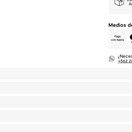
A
Medios d
¿Neces
+562 2