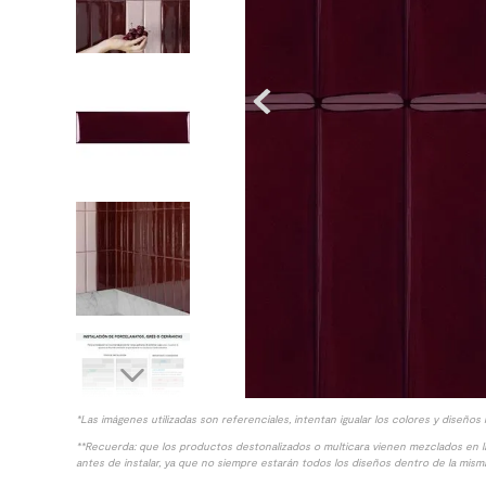
10
.
columna ducha
*Las imágenes utilizadas son referenciales, intentan igualar los colores y diseños 
**Recuerda: que los productos destonalizados o multicara vienen mezclados en 
antes de instalar, ya que no siempre estarán todos los diseños dentro de la misma