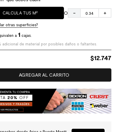
O
CALCULA TUS M²
－
＋
ar otras superficies?
1
quivalen a
cajas.
% adicional de material por posibles daños o faltantes.
$
12.747
AGREGAR AL CARRITO
spachos desde Arica a Puerto Montt.