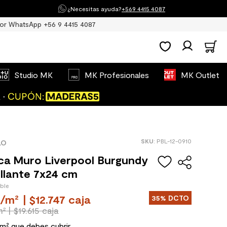
¿Necesitas ayuda?
+569 4415 4087
or WhatsApp +56 9 4415 4087
Studio MK
MK Profesionales
MK Outlet
:
PBL-12-0910
LO
ca Muro Liverpool Burgundy
illante 7x24 cm
ible
/
m²
| $12.747 caja
35%
DCTO
m²
| $19.615 caja
 m² que debes cubrir