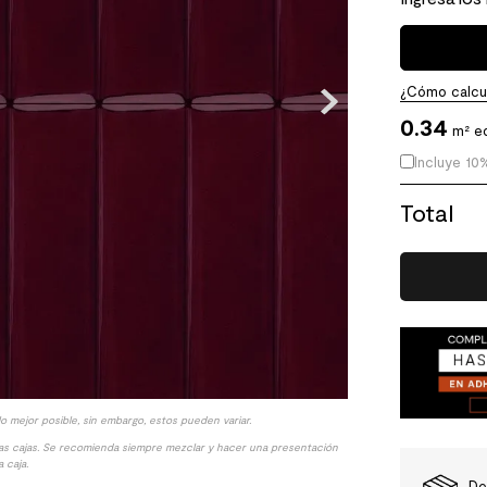
¿Cómo calcul
0.34
m² e
Incluye 10
Total
lo mejor posible, sin embargo, estos pueden variar.
las cajas. Se recomienda siempre mezclar y hacer una presentación
 caja.
De