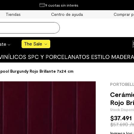
¿Qué estás buscando?
9 cuotas sin interés
e Sale
Tiendas
Centro de ayuda
Comprar p
S BUSCADOS
o
The Sale
rate
uro
pool Burgundy Rojo Brillante 7x24 cm
PORTOBEL
 mate
Cerámi
Rojo Br
Stock Dispon
$
37
.
491
$57.690 /
cha
Ingresa los