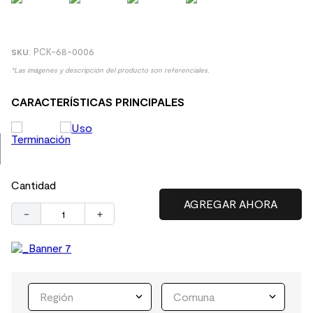
9
.
receptaculo
10
.
columna ducha
:
PCK-68-0006
*Las imágenes y descripción del producto son referenciales.
CARACTERÍSTICAS PRINCIPALES
Cantidad
－
＋
Región
Comuna