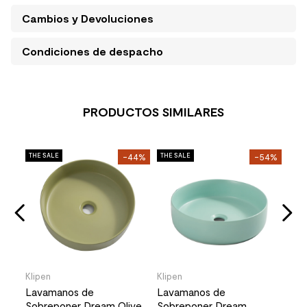
Cambios y Devoluciones
Condiciones de despacho
PRODUCTOS SIMILARES
Klip
52%
THE SALE
-44%
THE SALE
-54%
THE 
r
Lav
Reb
19mm
Red
Stoc
2
56
Klipen
Klipen
Lavamanos de
Lavamanos de
Sobreponer Dream Olive
Sobreponer Dream