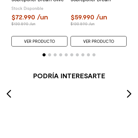
Redondo sin Rebalse
Turquoise Redondo sin
Stock Disponible
400x400x120mm
Rebalse 400x400x120mm
72.990
/un
59.990
/un
130.890
/un
130.890
/un
VER PRODUCTO
VER PRODUCTO
PODRÍA INTERESARTE