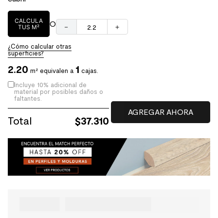
CALCULA
O
－
＋
TUS M²
¿Cómo calcular otras
superficies?
2.20
1
m² equivalen a
cajas.
Incluye 10% adicional de
material por posibles daños o
faltantes.
Total
$
37.310