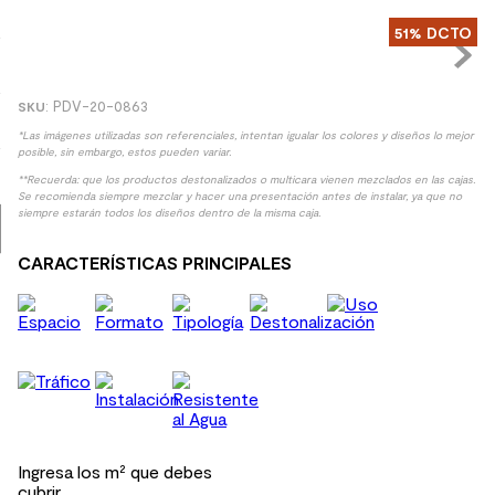
51%
DCTO
9
.
spc
10
.
columna ducha
:
PDV-20-0863
*Las imágenes utilizadas son referenciales, intentan igualar los colores y diseños lo mejor
posible, sin embargo, estos pueden variar.
**Recuerda: que los productos destonalizados o multicara vienen mezclados en las cajas.
Se recomienda siempre mezclar y hacer una presentación antes de instalar, ya que no
siempre estarán todos los diseños dentro de la misma caja.
CARACTERÍSTICAS PRINCIPALES
Ingresa los m² que debes
cubrir