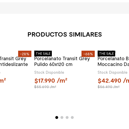
PRODUCTOS SIMILARES
Klipen
Portobello
-28%
THE SALE
-68%
THE SALE
Porcelanato Transit Grey
Porcelanato B
Pulido 60x120 cm
Moccacino Da
Mate 60x120 
Stock Disponible
Stock Disponible
17.990
/m²
42.490
/
55.690
/m²
56.490
/m²
Transit Grey
ntideslizante