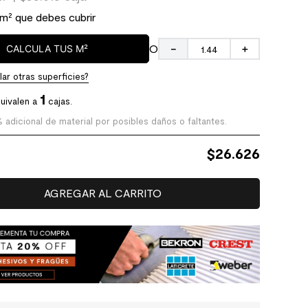
 m² que debes cubrir
O
CALCULA TUS M²
－
＋
ar otras superficies?
1
uivalen a
cajas.
% adicional de material por posibles daños o faltantes.
$
26.626
AGREGAR AL CARRITO