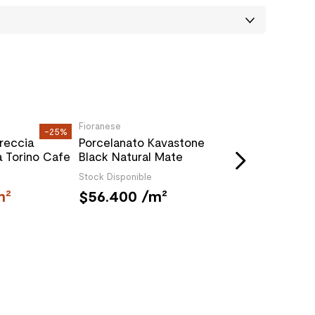
Fioranese
Florim
-25%
THE SALE
reccia
Porcelanato Kavastone
Porcelanato C
 Torino Cafe
Black Natural Mate
Flame Dark Ma
cm
Antideslizante 45x90 cm
cm
Stock Disponible
m²
56.400
/m²
48.440
/m
97.790
/m²