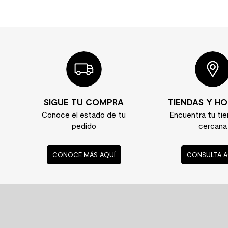
Mate 60x120 cm
60x60 cm
Stock Disponibl
18.490
/m²
33.490
/
40.390
/m²
46.290
/m²
SIGUE TU COMPRA
TIENDAS Y HO
Conoce el estado de tu
Encuentra tu ti