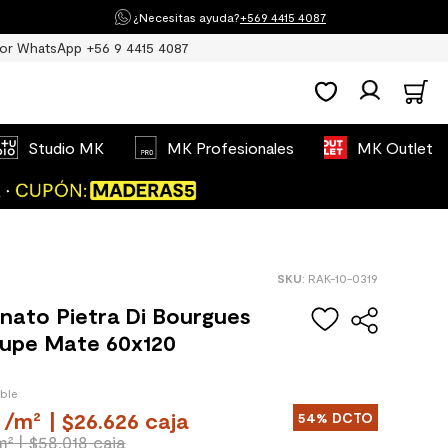
¿Necesitas ayuda?
+569 4415 4087
or WhatsApp +56 9 4415 4087
Studio MK
MK Profesionales
MK Outlet
:
RAK-10-0319
nato Pietra Di Bourgues
aupe Mate 60x120
ible
/
m²
| $26.626 caja
54%
DCTO
m²
| $58.018 caja