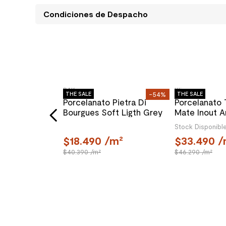
Condiciones de Despacho
-36%
THE SALE
-54%
THE SALE
o La Boheme
is Mate 20x20
le
m²
RAK
Klipen
Porcelanato Pietra Di
Porcelanato 
Bourgues Soft Ligth Grey
Mate Inout A