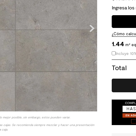
Ingresa los
¿Cómo calcul
1.44
m² eq
Incluye 10
Total
lo mejor posible, sin embargo, estos pueden variar.
las cajas. Se recomienda siempre mezclar y hacer una presentación
 caja.