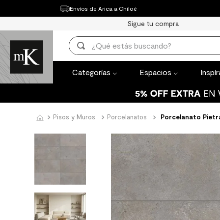
Envíos de Arica a Chiloé
Categorías
Espacios
Inspírate
Th
Sigue tu compra
TÉRMINOS MÁ
¿Qué estás buscando?
1
.
mueble bañ
TÉRMINOS MÁS BUSCADOS
2
.
mampara
Categorías
Espacios
Inspí
1
.
mueble baño
3
.
lavaplatos
2
.
mampara
4
.
espejo
3
.
lavaplatos
Pisos y Muros
Porcelanatos
Porcelanato Pietr
5
.
ceramica m
4
.
espejo
6
.
porcelanato
5
.
ceramica muro
7
.
piso vinilico
6
.
porcelanato mate
8
.
receptaculo
7
.
piso vinilico
9
.
spc
8
.
receptaculo
10
.
columna du
9
.
spc