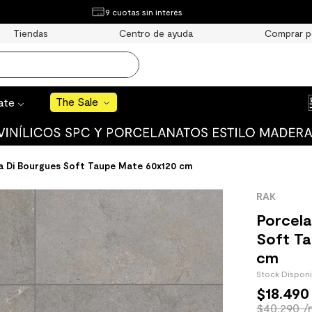
¿Qué estás buscando?
9 cuotas sin interés
e Sale
Tiendas
Centro de ayuda
Comprar p
S BUSCADOS
o
The Sale
rate
a Di Bourgues Soft Taupe Mate 60x120 cm
uro
RAK
 mate
Porcela
Soft T
cm
Stock Dispon
$
18
.
490
cha
$40.290 /