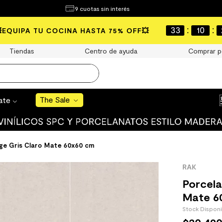
¿Qué estás buscando?
9 cuotas sin interés
e Sale
:
:
33
10
💥EQUIPA TU COCINA HASTA 75% OFF💥
S BUSCADOS
Tiendas
Centro de ayuda
Comprar p
o
The Sale
rate
uro
 mate
ge Gris Claro Mate 60x60 cm
RAK
Porcela
Mate 6
Stock Dispon
cha