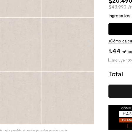
$
20
.
49
$43.990 /
Ingresa los
¿Cómo calcul
1.44
m² eq
Incluye 10
Total
lo mejor posible, sin embargo, estos pueden variar.