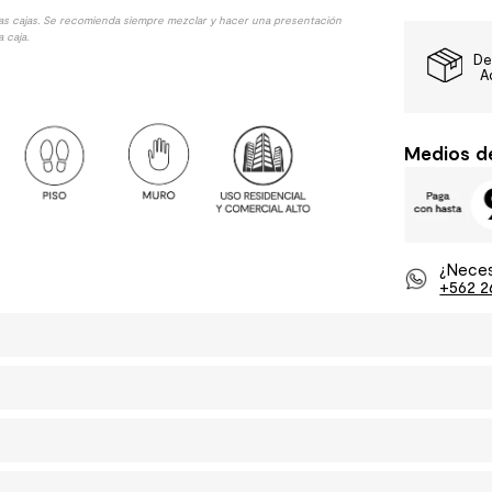
las cajas. Se recomienda siempre mezclar y hacer una presentación
 caja.
De
A
Medios d
¿Neces
+562 2