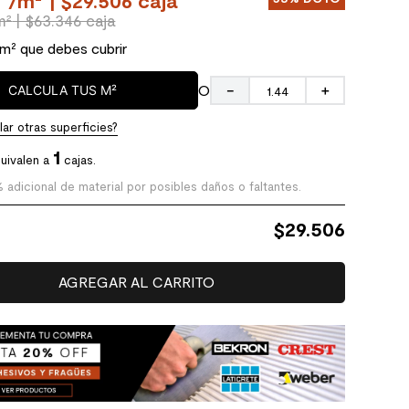
0
/
m²
| $29.506 caja
m²
| $63.346 caja
 m² que debes cubrir
O
CALCULA TUS M²
－
＋
ar otras superficies?
1
uivalen a
cajas.
% adicional de material por posibles daños o faltantes.
$
29.506
AGREGAR AL CARRITO