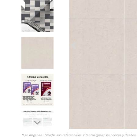
8
.
receptaculo
9
.
spc
10
.
columna ducha
*Las imágenes utilizadas son referenciales, intentan igualar los colores y diseños 