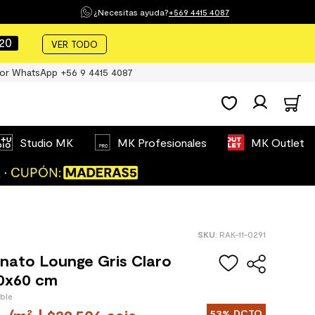
¿Necesitas ayuda?
+569 4415 4087
19
VER TODO
or WhatsApp +56 9 4415 4087
Studio MK
MK Profesionales
MK Outlet
:
RAK-11-0291
nato Lounge Gris Claro
0x60 cm
ible
53%
DCTO