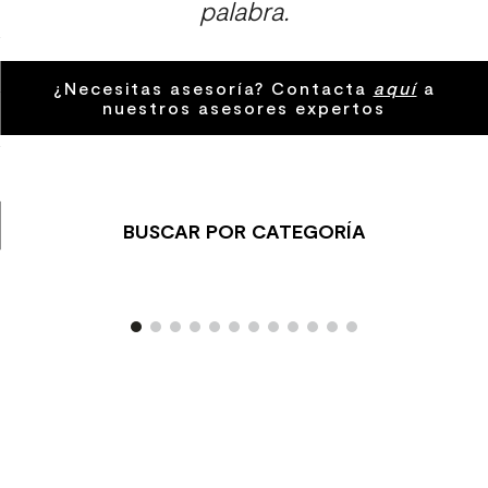
palabra.
9
.
receptaculo
10
.
columna ducha
¿Necesitas asesoría? Contacta
aquí
a
nuestros asesores expertos
BUSCAR POR CATEGORÍA