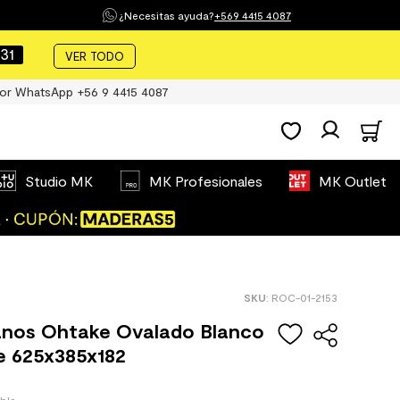
¿Necesitas ayuda?
+569 4415 4087
30
VER TODO
or WhatsApp +56 9 4415 4087
Studio MK
MK Profesionales
MK Outlet
:
ROC-01-2153
nos Ohtake Ovalado Blanco
te 625x385x182