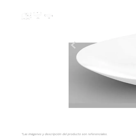
8
.
receptaculo
9
.
spc
10
.
columna ducha
*Las imágenes y descripción del producto son referenciales.