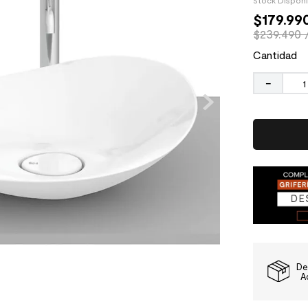
Stock Dispon
$
179
.
99
$239.490 
Cantidad
－
De
A