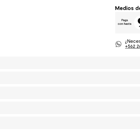
Medios d
¿Neces
+562 2