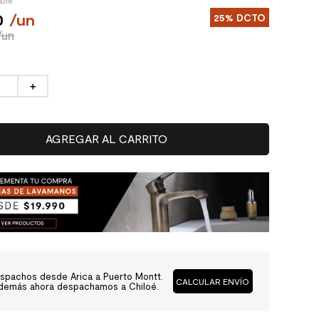
ible
0
/
un
25%
DCTO
/un
＋
AGREGAR AL CARRITO
spachos desde Arica a Puerto Montt.
CALCULAR ENVÍO
demás ahora despachamos a Chiloé.