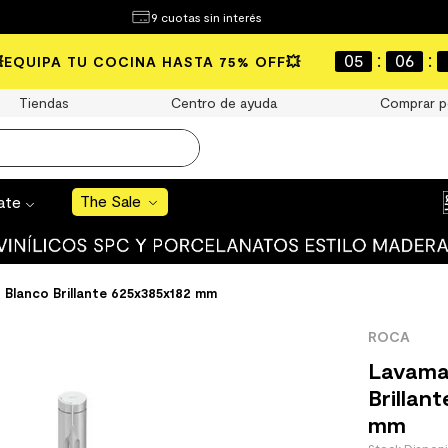
¿Qué estás buscando?
9 cuotas sin interés
e Sale
:
:
05
06
💥EQUIPA TU COCINA HASTA 75% OFF💥
S BUSCADOS
Tiendas
Centro de ayuda
Comprar p
o
The Sale
rate
uro
 mate
Blanco Brillante 625x385x182 mm
ROCA
Lavama
Brillan
mm
cha