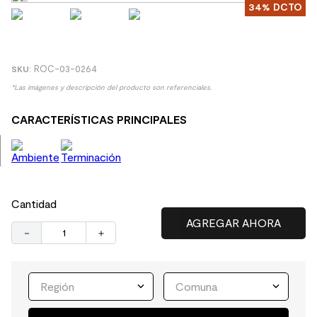
34%
DCTO
8
.
receptaculo
9
.
spc
10
.
columna ducha
:
ROC-03-0264
*Las imágenes y descripción del producto son referenciales.
CARACTERÍSTICAS PRINCIPALES
Cantidad
－
＋
Región
Comuna