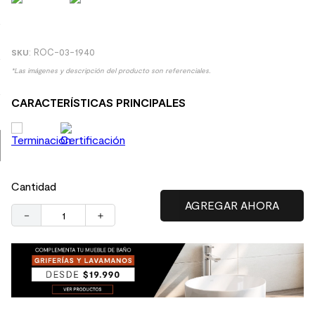
9
.
spc
10
.
columna ducha
:
ROC-03-1940
*Las imágenes y descripción del producto son referenciales.
CARACTERÍSTICAS PRINCIPALES
Cantidad
－
＋