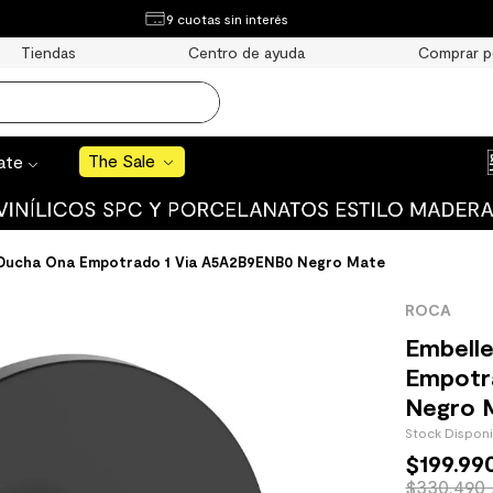
¿Qué estás buscando?
9 cuotas sin interés
e Sale
Tiendas
Centro de ayuda
Comprar p
S BUSCADOS
o
The Sale
rate
 Ducha Ona Empotrado 1 Via A5A2B9ENB0 Negro Mate
uro
ROCA
 mate
Embell
Empotr
Negro 
Stock Dispon
$
199
.
99
cha
$330.490 