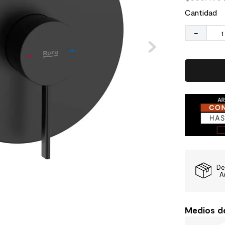
Cantidad
－
De
A
Medios d