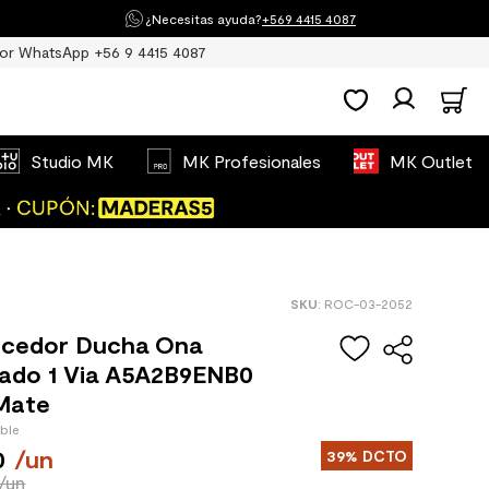
¿Necesitas ayuda?
+569 4415 4087
or WhatsApp +56 9 4415 4087
Studio MK
MK Profesionales
MK Outlet
:
ROC-03-2052
ecedor Ducha Ona
ado 1 Via A5A2B9ENB0
Mate
ible
0
/
un
39%
DCTO
/un