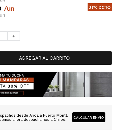
ible
0
/
un
27%
DCTO
/un
＋
AGREGAR AL CARRITO
spachos desde Arica a Puerto Montt.
CALCULAR ENVÍO
demás ahora despachamos a Chiloé.