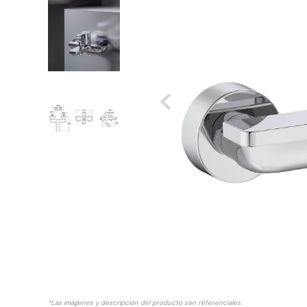
8
.
receptaculo
9
.
spc
10
.
columna ducha
*Las imágenes y descripción del producto son referenciales.