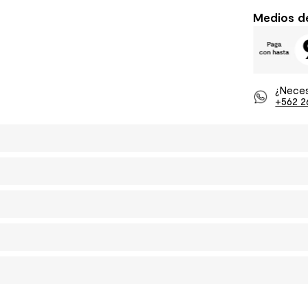
Medios d
¿Neces
+562 2