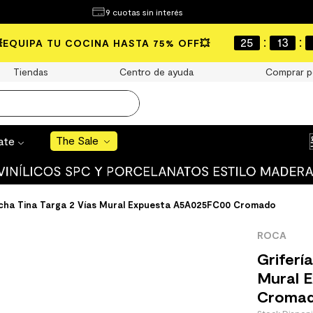
¿Qué estás buscando?
9 cuotas sin interés
e Sale
:
:
25
13
💥EQUIPA TU COCINA HASTA 75% OFF💥
S BUSCADOS
Tiendas
Centro de ayuda
Comprar p
o
The Sale
rate
uro
 mate
ucha Tina Targa 2 Vías Mural Expuesta A5A025FC00 Cromado
ROCA
Griferí
Mural 
Croma
cha