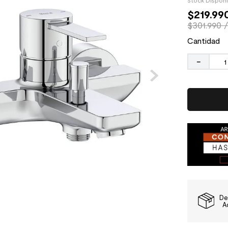
Stock Dispon
$
219
.
99
$301.990 
Cantidad
－
De
A