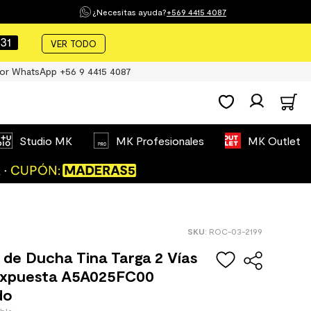
¿Necesitas ayuda?
+569 4415 4087
30
VER TODO
or WhatsApp +56 9 4415 4087
Studio MK
MK Profesionales
MK Outlet
:
ROC-03-2199
a de Ducha Tina Targa 2 Vías
Expuesta A5A025FC00
do