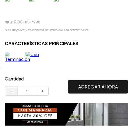
9
.
receptaculo
10
.
columna ducha
:
ROC-05-1990
*Las imágenes y descripción del producto son referenciales.
CARACTERÍSTICAS PRINCIPALES
Cantidad
－
＋