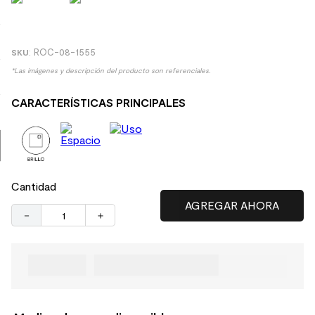
9
.
spc
10
.
columna ducha
:
ROC-08-1555
*Las imágenes y descripción del producto son referenciales.
CARACTERÍSTICAS PRINCIPALES
Cantidad
－
＋