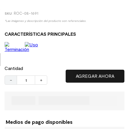
9
.
spc
:
ROC-08-1691
10
.
columna ducha
*Las imágenes y descripción del producto son referenciales.
CARACTERÍSTICAS PRINCIPALES
Cantidad
－
＋
Medios de pago disponibles