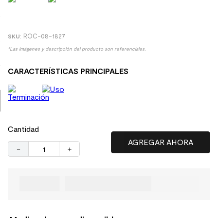
9
.
spc
10
.
columna ducha
:
ROC-08-1827
*Las imágenes y descripción del producto son referenciales.
CARACTERÍSTICAS PRINCIPALES
Cantidad
－
＋