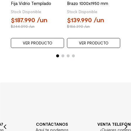
Fija Vidrio Templado
Brazo 1000x1950 mm
Inoxidable 1900x1000 mm
Receptáculo Cromada
Stock Disponible
Stock Disponible
187.990
/un
139.990
/un
244.090
/un
186.390
/un
VER PRODUCTO
VER PRODUCTO
CONTÁCTANOS
VENTA TELEFÓNICA
Aquí te podemos
¿Quieres comprar?