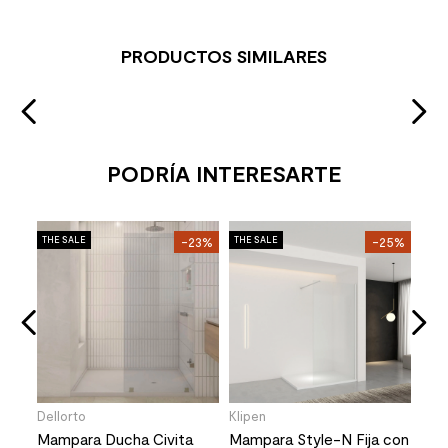
PRODUCTOS SIMILARES
PODRÍA INTERESARTE
Klip
24%
THE SALE
-23%
THE SALE
-25%
THE 
 con
Mam
Bra
a
Rec
Stoc
1
16
Dellorto
Klipen
Mampara Ducha Civita
Mampara Style-N Fija con