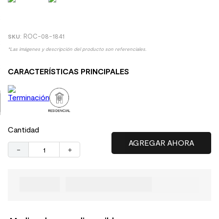
9
.
receptaculo
10
.
columna ducha
:
ROC-08-1841
*Las imágenes y descripción del producto son referenciales.
CARACTERÍSTICAS PRINCIPALES
Cantidad
－
＋