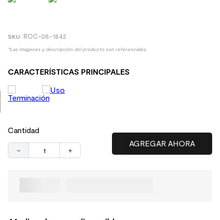
9
.
spc
10
.
columna ducha
:
ROC-08-1842
*Las imágenes y descripción del producto son referenciales.
CARACTERÍSTICAS PRINCIPALES
Cantidad
－
＋