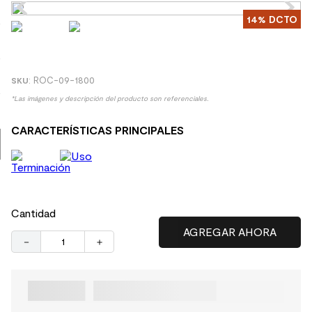
8
.
receptaculo
14%
DCTO
9
.
spc
10
.
columna ducha
:
ROC-09-1800
*Las imágenes y descripción del producto son referenciales.
CARACTERÍSTICAS PRINCIPALES
Cantidad
－
＋