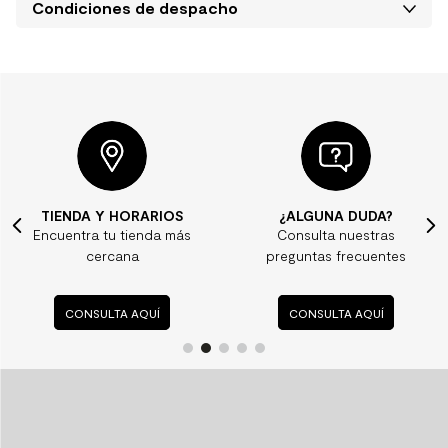
Condiciones de despacho
¿ALGUNA DUDA?
CONTÁCTANOS
s
Consulta nuestras
Aquí te podemos
preguntas frecuentes
ayudar
CONSULTA AQUÍ
CONTÁCTANOS AQUÍ