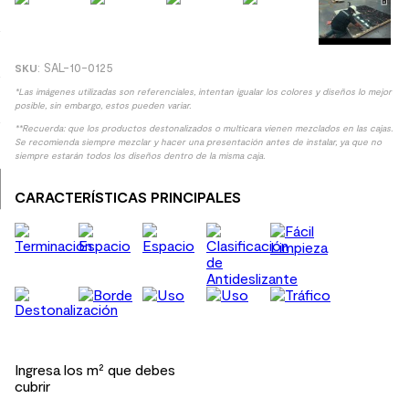
9
.
spc
10
.
columna ducha
:
SAL-10-0125
*Las imágenes utilizadas son referenciales, intentan igualar los colores y diseños lo mejor
posible, sin embargo, estos pueden variar.
**Recuerda: que los productos destonalizados o multicara vienen mezclados en las cajas.
Se recomienda siempre mezclar y hacer una presentación antes de instalar, ya que no
siempre estarán todos los diseños dentro de la misma caja.
CARACTERÍSTICAS PRINCIPALES
Ingresa los m² que debes
cubrir