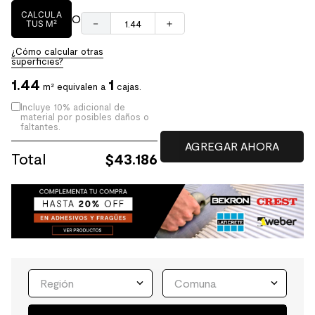
CALCULA
O
－
＋
TUS M²
¿Cómo calcular otras
superficies?
1.44
1
m² equivalen a
cajas.
Incluye 10% adicional de
material por posibles daños o
faltantes.
Total
$
43.186
Región
Comuna