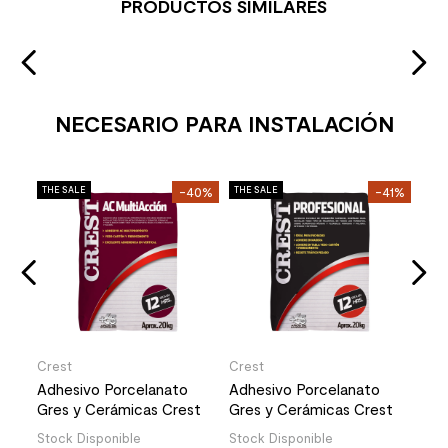
PRODUCTOS SIMILARES
NECESARIO PARA INSTALACIÓN
Cre
30%
THE SALE
-40%
THE SALE
-41%
THE 
Adh
ate
Sup
Kg
Stoc
3
6.
Crest
Crest
Adhesivo Porcelanato
Adhesivo Porcelanato
Gres y Cerámicas Crest
Gres y Cerámicas Crest
AC Multiacción Gris 20 Kg
Profesional Gris 20 Kg
Stock Disponible
Stock Disponible