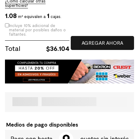
¿Cómo calcular otras
superficies?
1.08
1
m² equivalen a
cajas.
Incluye 10% adicional de
material por posibles daños o
faltantes.
Total
$
36.104
Medios de pago disponibles