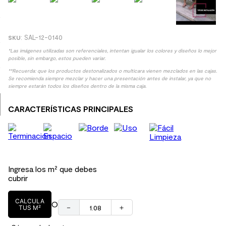
9
.
spc
10
.
columna ducha
:
SAL-12-0140
*Las imágenes utilizadas son referenciales, intentan igualar los colores y diseños lo mejor
posible, sin embargo, estos pueden variar.
**Recuerda: que los productos destonalizados o multicara vienen mezclados en las cajas.
Se recomienda siempre mezclar y hacer una presentación antes de instalar, ya que no
siempre estarán todos los diseños dentro de la misma caja.
CARACTERÍSTICAS PRINCIPALES
Ingresa los m² que debes
cubrir
CALCULA
O
－
＋
TUS M²