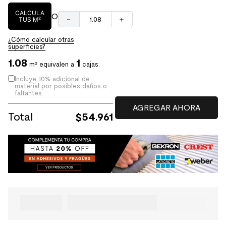
CALCULA
O
－
＋
TUS M²
¿Cómo calcular otras
superficies?
1.08
1
m² equivalen a
cajas.
Incluye 10% adicional de
material por posibles daños o
faltantes.
Total
$
54.961