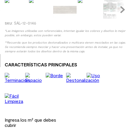
8
.
receptaculo
9
.
spc
:
SAL-12-0146
10
.
columna ducha
*Las imágenes utilizadas son referenciales, intentan igualar los colores y diseños lo mejor
posible, sin embargo, estos pueden variar.
**Recuerda: que los productos destonalizados o multicara vienen mezclados en las cajas.
Se recomienda siempre mezclar y hacer una presentación antes de instalar, ya que no
siempre estarán todos los diseños dentro de la misma caja.
CARACTERÍSTICAS PRINCIPALES
Ingresa los m² que debes
cubrir