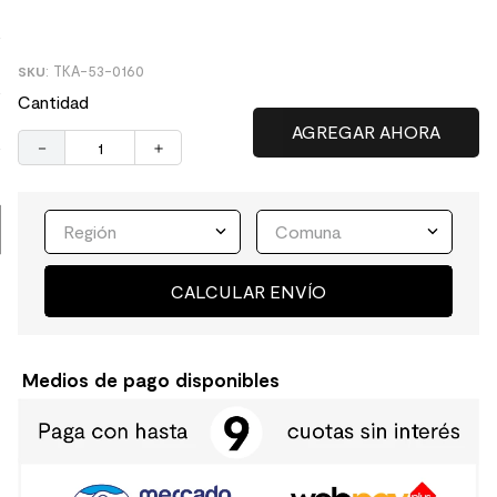
9
.
spc
:
TKA-53-0160
10
.
columna ducha
Cantidad
－
＋
Región
Comuna
CALCULAR ENVÍO
Medios de pago disponibles