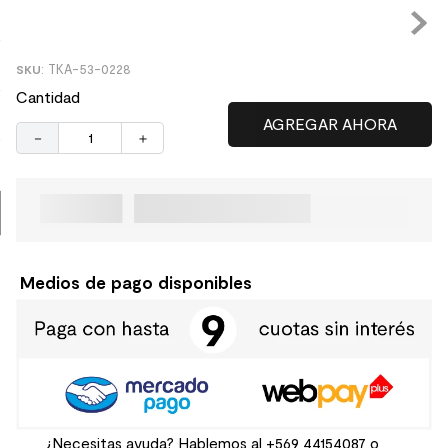
8
.
receptaculo
9
.
spc
:
TKA-53-0228
10
.
columna ducha
Cantidad
－
＋
Medios de pago disponibles
¿Necesitas ayuda? Hablemos al
+569 44154087
o