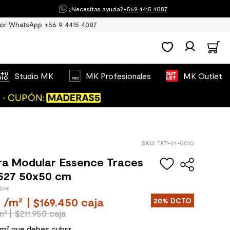
¿Necesitas ayuda?
+569 4415 4087
or WhatsApp +56 9 4415 4087
Studio MK
MK Profesionales
MK Outlet
:
TKT-44-0010
ra Modular Essence Traces
527 50x50 cm
ible
/
m²
| $169.450 caja
20%
DCTO
m²
| $211.950 caja
 m² que debes cubrir