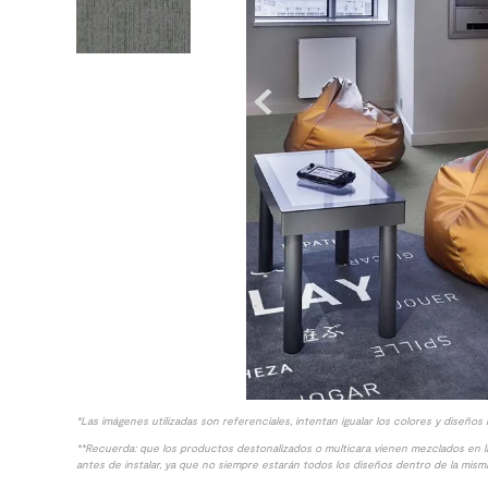
10
.
columna ducha
*Las imágenes utilizadas son referenciales, intentan igualar los colores y diseños 
**Recuerda: que los productos destonalizados o multicara vienen mezclados en 
antes de instalar, ya que no siempre estarán todos los diseños dentro de la misma