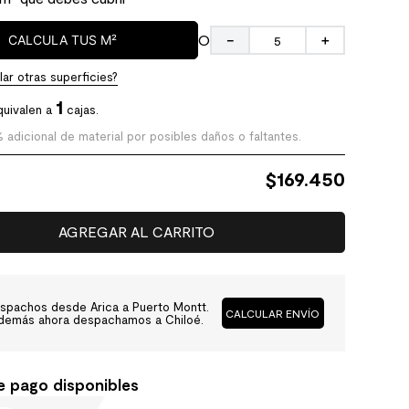
O
CALCULA TUS M²
－
＋
ar otras superficies?
1
quivalen a
cajas.
% adicional de material por posibles daños o faltantes.
$
169.450
AGREGAR AL CARRITO
spachos desde Arica a Puerto Montt.
CALCULAR ENVÍO
demás ahora despachamos a Chiloé.
e pago disponibles