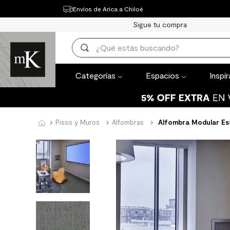
Envíos de Arica a Chiloé
Categorías
Espacios
Inspírate
Th
Sigue tu compra
TÉRMINOS MÁ
¿Qué estás buscando?
1
.
mueble bañ
TÉRMINOS MÁS BUSCADOS
2
.
mampara
Categorías
Espacios
Inspí
1
.
mueble baño
3
.
lavaplatos
2
.
mampara
4
.
espejo
3
.
lavaplatos
Pisos y Muros
Alfombras
Alfombra Modular Es
5
.
ceramica m
4
.
espejo
6
.
porcelanato
5
.
ceramica muro
7
.
piso vinilico
6
.
porcelanato mate
8
.
receptaculo
7
.
piso vinilico
9
.
spc
8
.
receptaculo
10
.
columna du
9
.
spc