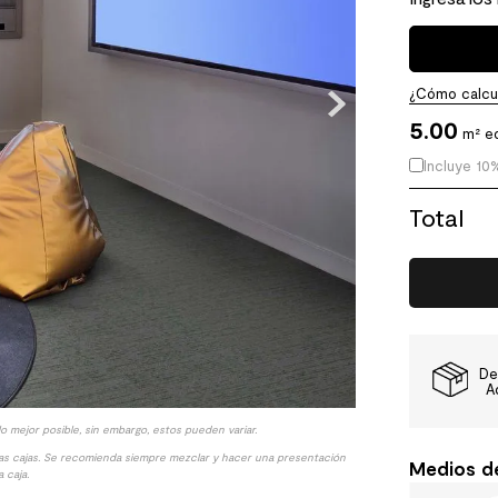
¿Cómo calcul
5.00
m² e
Incluye 10
Total
De
A
lo mejor posible, sin embargo, estos pueden variar.
las cajas. Se recomienda siempre mezclar y hacer una presentación
Medios d
 caja.