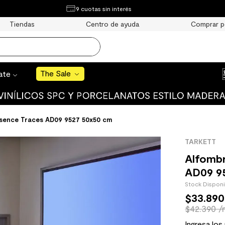
¿Qué estás buscando?
9 cuotas sin interés
e Sale
Tiendas
Centro de ayuda
Comprar p
S BUSCADOS
o
The Sale
rate
sence Traces AD09 9527 50x50 cm
uro
TARKETT
 mate
Alfomb
AD09 9
Stock Dispon
$
33
.
890
$42.390 /
cha
Ingresa los