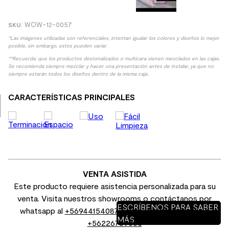
9
.
spc
:
WOW-12-0057
10
.
columna ducha
*Las imágenes utilizadas son referenciales, intentan igualar los colores y diseños lo mejor
posible, sin embargo, estos pueden variar.
**Recuerda: que los productos destonalizados o multicara vienen mezclados en las cajas.
Se recomienda siempre mezclar y hacer una presentación antes de instalar, ya que no
siempre estarán todos los diseños dentro de la misma caja.
CARACTERÍSTICAS PRINCIPALES
VENTA ASISTIDA
Este producto requiere asistencia personalizada para su
venta. Visita nuestros showrooms o contáctanos por
ESCRÍBENOS PARA SABER
whatsapp al
+56944154087
o por venta telefónica al
MÁS
+56226789000