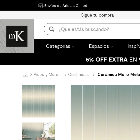
Envíos de Arica a Chiloé
Categorías
Espacios
Inspírate
Th
Sigue tu compra
TÉRMINOS MÁ
¿Qué estás buscando?
1
.
mueble bañ
TÉRMINOS MÁS BUSCADOS
2
.
mampara
Categorías
Espacios
Inspí
1
.
mueble baño
3
.
lavaplatos
2
.
mampara
4
.
ceramica m
3
.
lavaplatos
Pisos y Muros
Cerámicas
Cerámica Muro Melan
5
.
espejo
4
.
ceramica muro
6
.
porcelanato
5
.
espejo
7
.
piso vinilico
6
.
porcelanato mate
8
.
receptaculo
7
.
piso vinilico
9
.
spc
8
.
receptaculo
10
.
columna du
9
.
spc