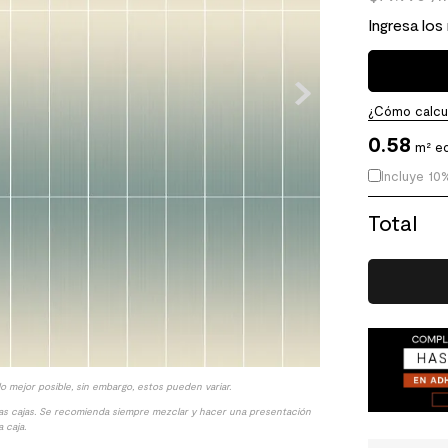
Ingresa los
¿Cómo calcul
0.58
m² eq
Incluye 10
Total
lo mejor posible, sin embargo, estos pueden variar.
las cajas. Se recomienda siempre mezclar y hacer una presentación
 caja.