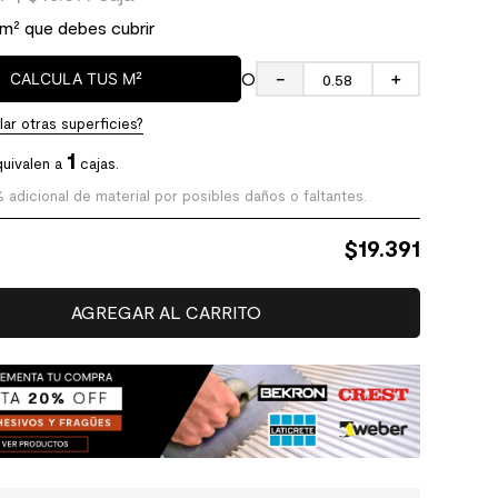
 m² que debes cubrir
O
CALCULA TUS M²
－
＋
ar otras superficies?
1
uivalen a
cajas.
% adicional de material por posibles daños o faltantes.
$
19.391
AGREGAR AL CARRITO