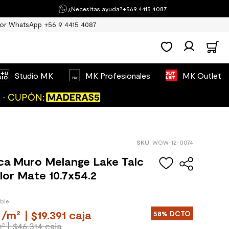
¿Necesitas ayuda?
+569 4415 4087
or WhatsApp +56 9 4415 4087
Studio MK
MK Profesionales
MK Outlet
:
WOW-12-0074
ca Muro Melange Lake Talc
lor Mate 10.7x54.2
ible
/
m²
| $19.391 caja
58%
DCTO
m²
| $46.314 caja