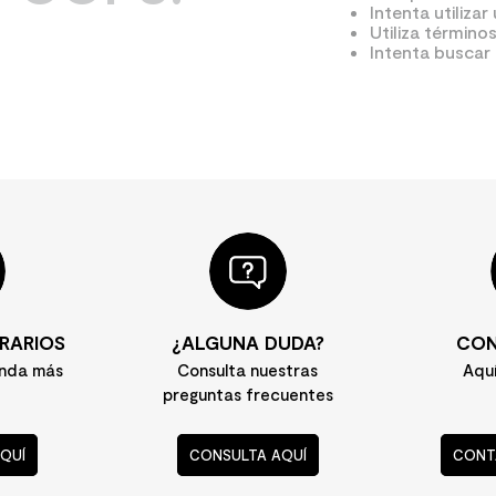
Intenta utilizar
Utiliza término
Intenta buscar
RARIOS
¿ALGUNA DUDA?
CON
enda más
Consulta nuestras
Aqu
preguntas frecuentes
QUÍ
CONSULTA AQUÍ
CONT