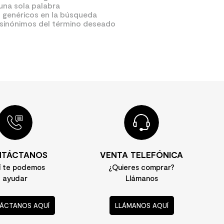
 una sola palabra
s genéricos en la búsqueda
 sinónimos del término deseado
TÁCTANOS
VENTA TELEFÓNICA
í te podemos
¿Quieres comprar?
ayudar
Llámanos
ÁCTANOS AQUÍ
LLÁMANOS AQUÍ