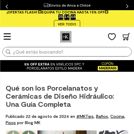
Envíos de Arica a Chiloé
¿Qué estás buscando?
¡OFERTAS FLASH! 💥EQUIPA TU COCINA HASTA 75% OFF💥
35
:
14
:
39
TÉRMINOS MÁS BUSCADOS
VER TODO
1
.
mueble baño
2
.
mampara
¿Qué estás buscando?
3
.
lavaplatos
4
.
ceramica muro
TÉRMINOS MÁS BUSCADOS
5
.
espejo
1
.
mueble baño
6
.
porcelanato mate
Qué son los Porcelanatos y
2
.
mampara
7
.
piso vinilico
Cerámicas de Diseño Hidráulico:
3
.
lavaplatos
8
.
receptaculo
Una Guía Completa
4
.
ceramica muro
9
.
spc
,
,
,
Publicado 22 de agosto de 2024 en
#MKTips
Baños
Cocina
5
.
espejo
Pisos
por Blog MK
10
.
columna ducha
6
.
porcelanato mate