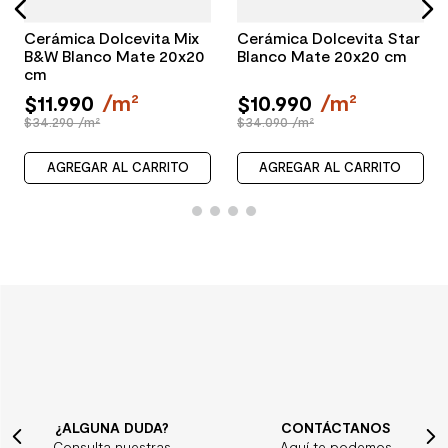
Cerámica Dolcevita Mix
Cerámica Dolcevita Star
B&W Blanco Mate 20x20
Blanco Mate 20x20 cm
cm
$
11
.
990
/
m²
$
10
.
990
/
m²
$34.290 /m²
$34.090 /m²
AGREGAR AL CARRITO
AGREGAR AL CARRITO
¿ALGUNA DUDA?
CONTÁCTANOS
Consulta nuestras
Aquí te podemos