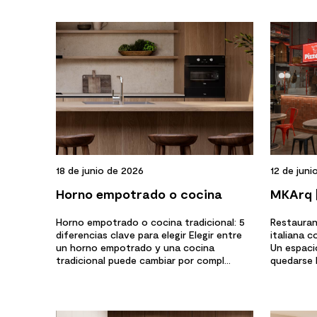
10
.
columna ducha
18 de junio de 2026
12 de juni
Horno empotrado o cocina
MKArq |
tradicional: 5 diferencias claves
Horno empotrado o cocina tradicional: 5
Restauran
diferencias clave para elegir Elegir entre
italiana 
un horno empotrado y una cocina
Un espacio
tradicional puede cambiar por compl...
quedarse E