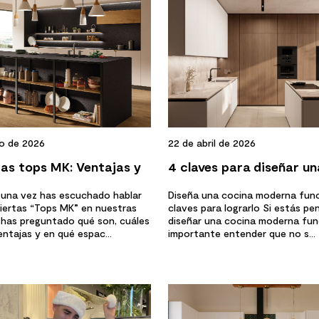
22 de abril de 2026
o de 2026
4 claves para diseñar un
as tops MK: Ventajas y
cocina moderna funcion
rísticas
Diseña una cocina moderna func
guna vez has escuchado hablar
claves para lograrlo Si estás p
biertas “Tops MK” en nuestras
diseñar una cocina moderna func
 has preguntado qué son, cuáles
importante entender que no s...
ntajas y en qué espac...