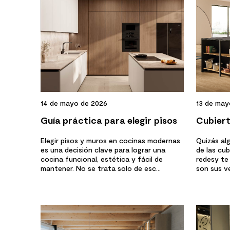
14 de mayo de 2026
13 de may
Guía práctica para elegir pisos
Cubiert
y muros en cocinas modernas
caracte
Elegir pisos y muros en cocinas modernas
Quizás al
es una decisión clave para lograr una
de las cu
cocina funcional, estética y fácil de
redesy te
mantener. No se trata solo de esc...
son sus ve