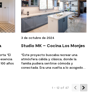
3 de octubre de 2024
a
Studio MK – Cocina Los Monjes
rta “El
“Este proyecto buscaba recrear una
a esencia
atmósfera cálida y clásica, donde la
 100 años
familia pudiera sentirse cómoda y
conectada. Era una vuelta a lo acogedor,
una...
1 - 12
of
47